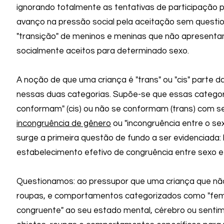
ignorando totalmente as tentativas de participação 
avanço na pressão social pela aceitação sem questi
"transição" de meninos e meninas que não apresent
socialmente aceitos para determinado sexo.
A noção de que uma criança é "trans" ou "cis" parte da
nessas duas categorias. Supõe-se que essas categor
conformam" (cis) ou não se conformam (trans) com se
incongruência de gênero
ou "incongruência entre o sex
surge a primeira questão de fundo a ser evidenciada:
estabelecimento efetivo de congruên
cia entre sexo 
Questionamos:
ao
pressupor que uma criança que não
roupas, e comportamentos categorizados
como "femi
congruente" ao seu estado mental, cérebro ou senti