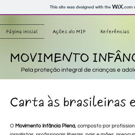
This site was designed with the
.com
w
Página inicial
Ações do MIP
Referências
MOVIMENTO INFÂNC
Pela proteção integral de crianças e ado
Carta às brasileiras e
O
Movimento Infância Plena
, composto por profission
jornalistas, profissionais liberais, pais e mães, preo