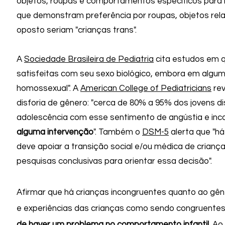
objetos, roupas e comportamentos específicos para 
que demonstram preferência por roupas, objetos relat
oposto seriam "crianças trans".
A
Sociedade Brasileira de Pediatria
cita estudos em q
satisfeitas com seu sexo biológico, embora em algum
homossexual". A
American College of Pediatricians
rev
disforia de gênero: "cerca de 80% a 95% dos jovens di
adolescência com esse sentimento de angústia e in
alguma intervenção
". Também o
DSM-5
alerta que "há
deve apoiar a transição social e/ou médica de crianç
pesquisas conclusivas para orientar essa decisão".
Afirmar que há crianças incongruentes quanto ao gê
e experiências das crianças como sendo congruentes
de haver um problema no comportamento infantil
. Ao